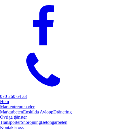
070-260 64 33
Hem
Markentreprenader
Markarbeten
Enskilda Avlopp
Dränering
Övriga tjänster
Transporter
Snöröjning
Betongarbeten
Kontakta oss